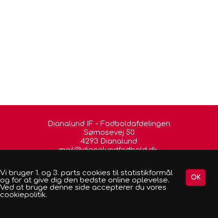
Dianalund IF - Fodboldafdelingen
Sømosevej 50
4293 Dianalund
mail@dianalundfodbold.dk
CVR: 35191186
Vi bruger 1. og 3. parts cookies til statistikformål
Reg: 2301
og for at give dig den bedste online oplevelse.
Kontonr: 0301106386
Ved at bruge denne side accepterer du vores
cookiepolitik.