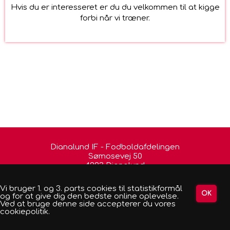
Hvis du er interesseret er du du velkommen til at kigge
forbi når vi træner.
Dianalund IF - Fodboldafdelingen
Sømosevej 50
4293 Dianalund
mail@dianalundfodbold.dk
Vi bruger 1. og 3. parts cookies til statistikformål
CVR: 35191186
og for at give dig den bedste online oplevelse.
Reg: 2301
Ved at bruge denne side accepterer du vores
cookiepolitik.
Kontonr: 0301106386